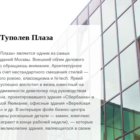
Туполев Плаза
 Плаза» является одним из самых
даний Москвы. Внешний облик делового
то обращаешь внимание. Архитектурное
а счет нестандартного смешения стилей —
го рококо, классицизма и hi-tech. Яркий
 успешно воплотил в жизнь известный на
движимости девелопер под руководством
ина, проектировавшего здания «Сбербанка» и
шой Якиманке, офисные здания «Верейская
а» и др. В интерьере фойе бизнес-центра
ованы роскошные детали — камин, комплекс
 играют в конце рабочей недели), — которые
великолепие здания, являющегося в своем