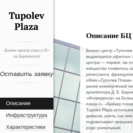
Описание БЦ 
Бизнес-центр класса B+
Бизнес-центр «Туполев
на Бауманской
выдающихся офисных з
центра — первое, на ч
изящество появилось з
Оставить заявку
ренессанса, французско
облик «Туполев Плаза»
рынке коммерческой не
архитектора Д. Б. Барх
«Интрерроса» на Боль
Описание
плаза-I», «Бейкер плаз
Tupolev Plaza использ
Инфраструктура
диванов, рояль (на нем
подхватывают внешнее 
Характеристики
роде уникальным.