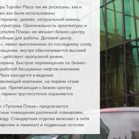
а Tupolev Plaza так же роскошны, как и
их зон были использованы
териалы: дерево, натуральный камень,
тукатурка. Оригинальность архитектуры и
Туполев Плаза» не мешает бизнес-центру
обным для работы. Деловой центр,
», имеет выполненное по последнему слову
нащение, внутри обеспечивается высокий
— действует пропускной режим,
 охрана. Быстрое перемещение по бизнес-
я работой бесшумных лифтов компании
laza находится в ведении
авляющей компании, на первом этаже
пшн. Прилегающая к бизнес-центру
 паркинг круглосуточно охраняются.
тр «Туполев Плаза» предлагаются
ные помещения различной планировки,
езду. Стандартная отделка включает в себя
овролин и ламинат) и подвесные потолки.