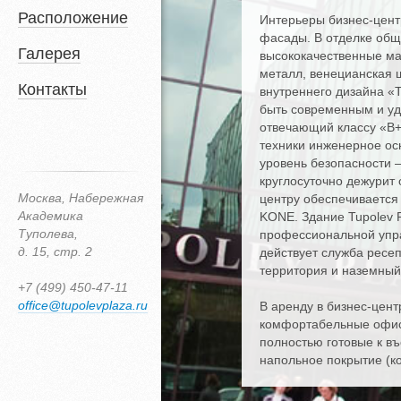
Расположение
Интерьеры бизнес-центр
фасады. В отделке общ
Галерея
высококачественные ма
металл, венецианская ш
Контакты
внутреннего дизайна «
быть современным и уд
отвечающий классу «В+
техники инженерное ос
уровень безопасности 
круглосуточно дежурит
Москва, Набережная
центру обеспечиваетс
Академика
KONE. Здание Tupolev P
Туполева,
профессиональной упр
д. 15, стр. 2
действует служба ресе
территория и наземный
+7 (499) 450-47-11
office@tupolevplaza.ru
В аренду в бизнес-цен
комфортабельные офис
полностью готовые к въ
напольное покрытие (к